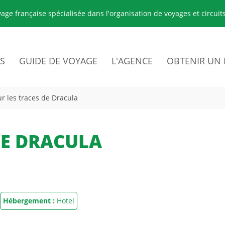
age française spécialisée dans l'organisation de voyages et circui
S
GUIDE DE VOYAGE
L'AGENCE
OBTENIR UN 
ur les traces de Dracula
e
DE DRACULA
Hébergement :
Hotel