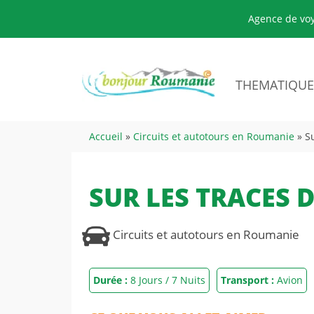
Agence de voy
THEMATIQUE
Accueil
»
Circuits et autotours en Roumanie
»
S
Voyages MICE et entreprise en Roumani
SUR LES TRACES 
Voyage scolaire en Roumanie
Circuits et autotours en Roumanie
Circuits et autotours
Durée :
8 Jours / 7 Nuits
Transport :
Avion
Thalasso et cures thermales