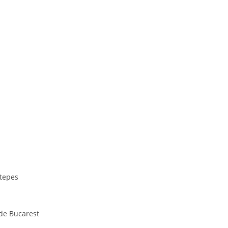
 tepes
 de Bucarest