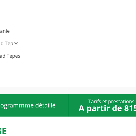
anie
lad Tepes
lad Tepes
Tarifs et prestations
rogrammme détaillé
A partir de 81
GE