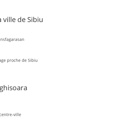
 ville de Sibiu
ransfagarasan
lage proche de Sibiu
ighisoara
entre-ville