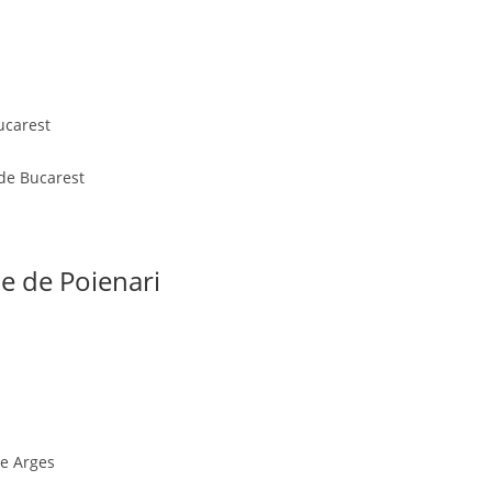
Bucarest
 de Bucarest
le de Poienari
de Arges